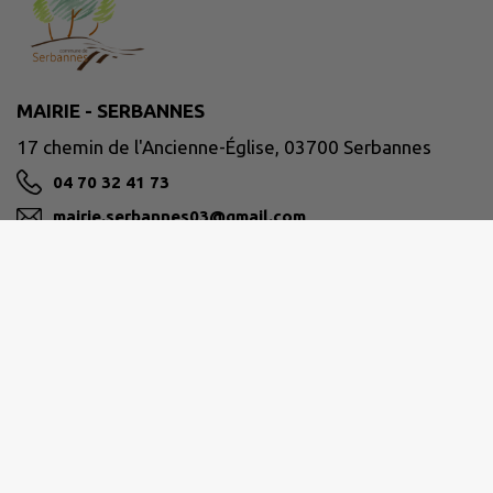
MAIRIE - SERBANNES
17 chemin de l'Ancienne-Église, 03700 Serbannes
04 70 32 41 73
mairie.serbannes03@gmail.com
M'Y RENDRE
www.serbannes.fr/
Site réalisé par
IntraMuros SAS
|
Mentions légales
|
CGU
|
Politique de confidentialité
|
Accessibilité : partiellement conforme
|
Gérer mes cookies
|
Rechercher
|
Plan du site
|
Flux RSS
| Copyright 2026