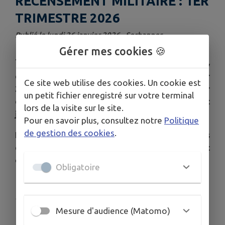
RECENSEMENT MILITAIRE : 1ER
TRIMESTRE 2026
Publié le lundi 26 janvier 2026 - Serbannes
Gérer mes cookies 🍪
Tous les jeunes gens, filles et garçons,
er
domiciliés dans la commune, nés du 1
janvier
Ce site web utilise des cookies. Un cookie est
2010 au 30 mars 2010 doivent se faire recenser
un petit fichier enregistré sur votre terminal
en mairie à partir de leur date d’anniversaire et
lors de la visite sur le site.
jusqu’au 30 mars 2026 (dernier délai).
Pour en savoir plus, consultez notre
Politique
de gestion des cookies
.
Ils doivent se présenter en mairie, aux heures
d’ouverture, munis de leur carte d’identité et
du livret de famille de leurs parents.
Obligatoire
Publié par Secrétaire de mairie
Mesure d'audience (Matomo)