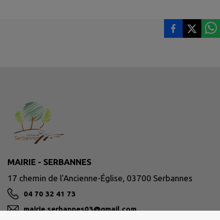
MAIRIE - SERBANNES
17 chemin de l'Ancienne-Église, 03700 Serbannes
04 70 32 41 73
mairie.serbannes03@gmail.com