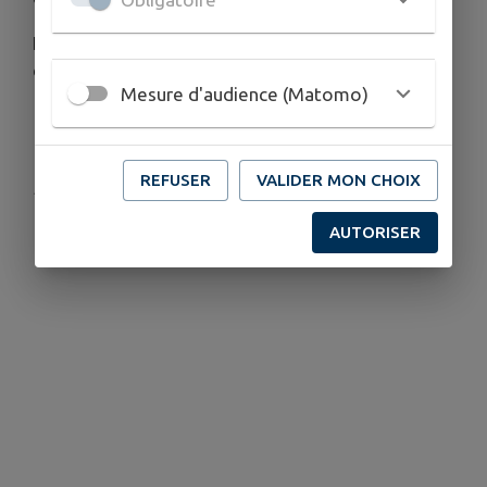
Les arrêtés sont disponibles et téléchargeables
dans le lien ci-après.
Mesure d'audience (Matomo)
Télécharger la pièce jointe
REFUSER
VALIDER MON CHOIX
Publié par Christine bouard - Maire
AUTORISER