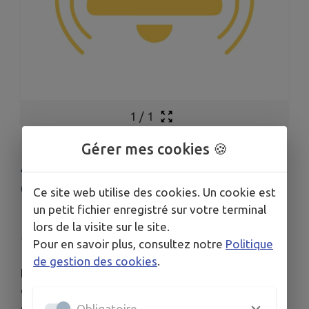
1
/
1
Gérer mes cookies 🍪
ARRÊTÉS EN LIEN AVEC LA
CANICULE ET LES FEUX
Ce site web utilise des cookies. Un cookie est
D'ESPACES NATURELS
un petit fichier enregistré sur votre terminal
lors de la visite sur le site.
Publié le vendredi 26 juin 2026 - Serbannes
Pour en savoir plus, consultez notre
Politique
de gestion des cookies
.
La Préfecture de l'Allier informe sur les mesures
de restrictions et d'interdictions liées à l'épisode
caniculaire.
Obligatoire