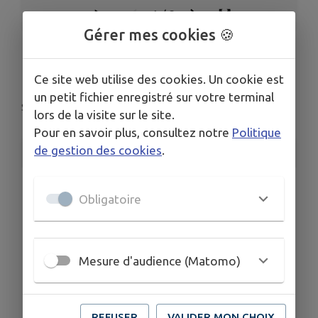
1
/
2
Gérer mes cookies 🍪
Evènement'Ciel
Ce site web utilise des cookies. Un cookie est
un petit fichier enregistré sur votre terminal
Serbannes
lors de la visite sur le site.
Pour en savoir plus, consultez notre
Politique
de gestion des cookies
.
INFORMATIONS PRATIQUES
LIEU
Obligatoire
Evènement'Ciel
DATE
Le ven. 16 mai
HORAIRES
Mesure d'audience (Matomo)
20h30 - 22:00
TARIFS
Gratuit
REFUSER
VALIDER MON CHOIX