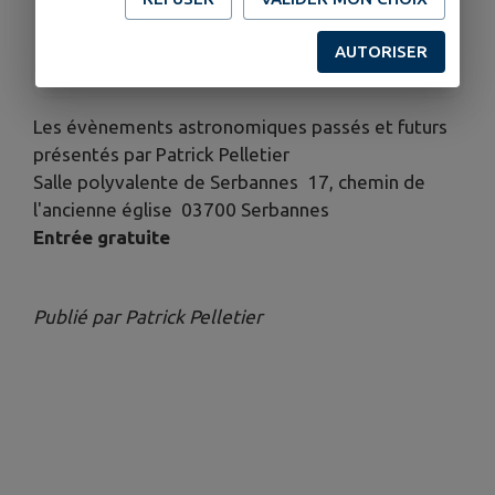
ORGANISÉ PAR
AUTORISER
ASTRONOMIE LOISIRS SERBANNES
Les évènements astronomiques passés et futurs
présentés par Patrick Pelletier
Salle polyvalente de Serbannes 17, chemin de
l'ancienne église 03700 Serbannes
Entrée gratuite
Publié par Patrick Pelletier