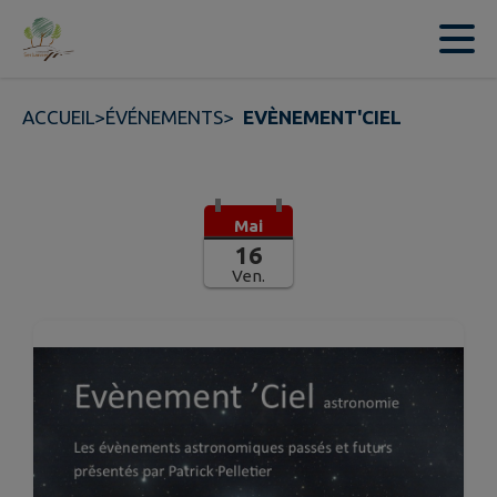
Contenu
Menu
Recherche
Pied de page
ACCUEIL
>
ÉVÉNEMENTS
>
EVÈNEMENT'CIEL
Mai
16
Ven.