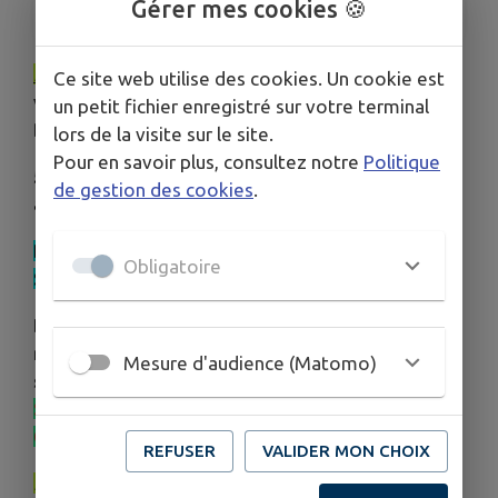
Gérer mes cookies 🍪
Le samedi
:
exposition et rassemblement de
Ce site web utilise des cookies. Un cookie est
voitures sportives de préférence au château de
un petit fichier enregistré sur votre terminal
Busset à partir de 9H.
lors de la visite sur le site.
Pour en savoir plus, consultez notre
Politique
50ᵉ anniversaire de la GOLF GTI ET 30ᵉ
de gestion des cookies
.
anniversaire de la SAXO
Baptêmes prévus de 10h à 12h et de 15h à 17h
Obligatoire
Sur inscription le jour J à notre boutique
Diner dansant accompagné d'une animation
musicale (Patrick FRADIN) et d'un feu d'artifice
Mesure d'audience (Matomo)
si la météo le permet pour 25€ par personne
SUR RÉSERVATION AVANT LE 05 JUIN
au
07.72.14.59.97)
Voir pièce jointe
REFUSER
VALIDER MON CHOIX
Le dimanche
:
balade au roadbook d'environ