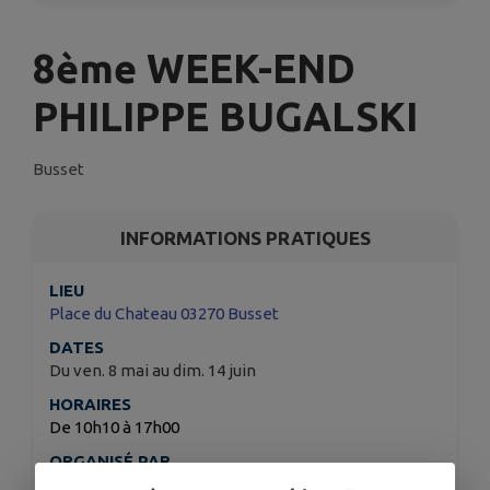
8ème WEEK-END
PHILIPPE BUGALSKI
Busset
INFORMATIONS PRATIQUES
LIEU
Place du Chateau 03270 Busset
DATES
Du ven. 8 mai au dim. 14 juin
HORAIRES
De 10h10 à 17h00
ORGANISÉ PAR
Les amis de Philippe BUGALSKI