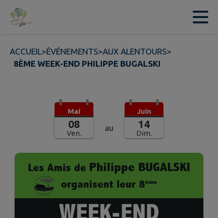
Contenu
Menu
Recherche
Pied de page
ACCUEIL
>
ÉVÉNEMENTS
>
AUX ALENTOURS
>
8ÈME WEEK-END PHILIPPE BUGALSKI
Mai
Juin
08
14
au
Ven.
Dim.