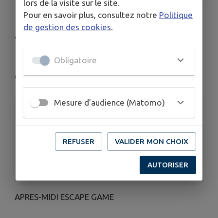
lors de la visite sur le site.
Pour en savoir plus, consultez notre
Politique
APRES-MIDI ESCAPE
de gestion des cookies
.
GAME
Obligatoire
Chantelle
Mesure d'audience (Matomo)
INFORMATIONS PRATIQUES
LIEU
Chantelle
REFUSER
VALIDER MON CHOIX
DATES
AUTORISER
Du ven. 15 mai au jeu. 18 juin
APRES-MIDI ESCAPE GAME