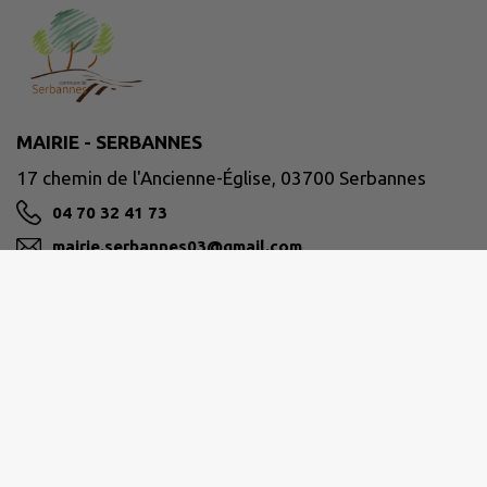
MAIRIE - SERBANNES
17 chemin de l'Ancienne-Église, 03700 Serbannes
04 70 32 41 73
mairie.serbannes03@gmail.com
M'Y RENDRE
www.serbannes.fr/
Site réalisé par
IntraMuros SAS
|
Mentions légales
|
CGU
|
Politique de confidentialité
|
Accessibilité : partiellement conforme
|
Gérer mes cookies
|
Rechercher
|
Plan du site