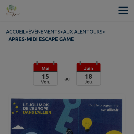
Contenu
Menu
Recherche
Pied de page
ACCUEIL
>
ÉVÉNEMENTS
>
AUX ALENTOURS
>
APRES-MIDI ESCAPE GAME
Mai
Juin
15
18
au
Ven.
Jeu.