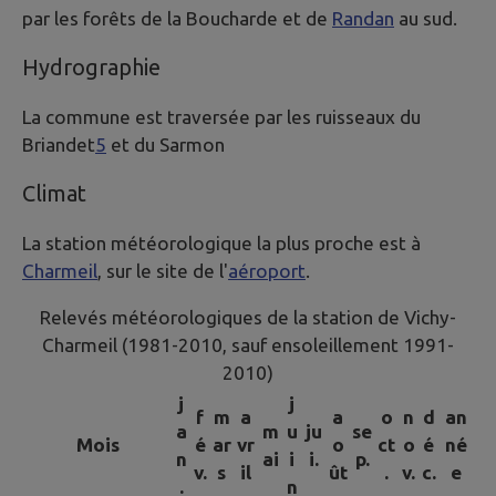
par les forêts de la Boucharde et de
Randan
au sud.
Hydrographie
La commune est traversée par les ruisseaux du
Briandet
5
et du Sarmon
Climat
La station météorologique la plus proche est à
Charmeil
, sur le site de l'
aéroport
.
Relevés météorologiques de la station de Vichy-
Charmeil (1981-2010, sauf ensoleillement 1991-
2010)
j
j
f
m
a
a
o
n
d
an
a
m
u
ju
se
Mois
é
ar
vr
o
ct
o
é
né
n
ai
i
i.
p.
v.
s
il
ût
.
v.
c.
e
.
n