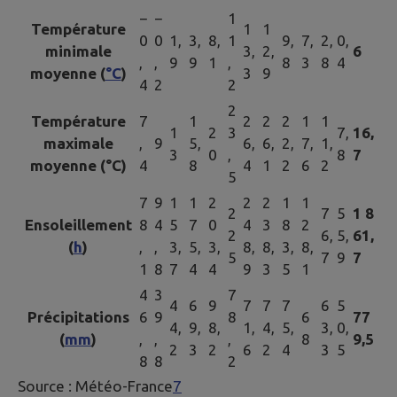
−
−
1
Température
1
1
0
0
1,
3,
8,
1
9,
7,
2,
0,
minimale
3,
2,
6
,
,
9
9
1
,
8
3
8
4
moyenne (
°C
)
3
9
4
2
2
2
Température
7
1
2
2
2
1
1
1
2
3
7,
16,
maximale
,
9
5,
6,
6,
2,
7,
1,
3
0
,
8
7
moyenne (°C)
4
8
4
1
2
6
2
5
7
9
1
1
2
2
2
1
1
2
7
5
1 8
Ensoleillement
8
4
5
7
0
4
3
8
2
2
6,
5,
61,
(
h
)
,
,
3,
5,
3,
8,
8,
3,
8,
5
7
9
7
1
8
7
4
4
9
3
5
1
4
3
7
4
6
9
7
7
7
6
5
Précipitations
6
9
8
6
77
4,
9,
8,
1,
4,
5,
3,
0,
(
mm
)
,
,
,
8
9,5
2
3
2
6
2
4
3
5
8
8
2
Source : Météo-France
7