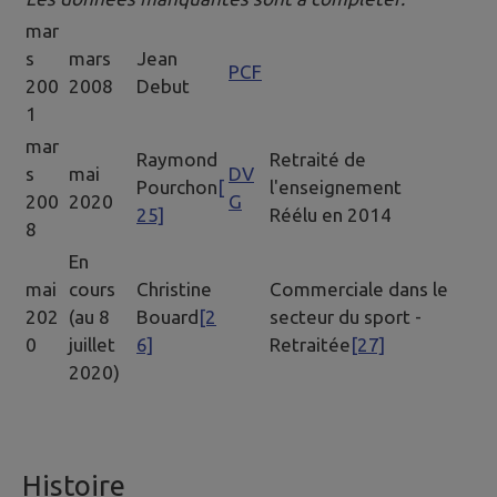
mar
s
mars
Jean
PCF
200
2008
Debut
1
mar
Raymond
Retraité de
s
mai
DV
Pourchon
[
l'enseignement
200
2020
G
25]
Réélu en 2014
8
En
mai
cours
Christine
Commerciale dans le
202
(au 8
Bouard
[2
secteur du sport -
0
juillet
6]
Retraitée
[27]
2020)
Histoire