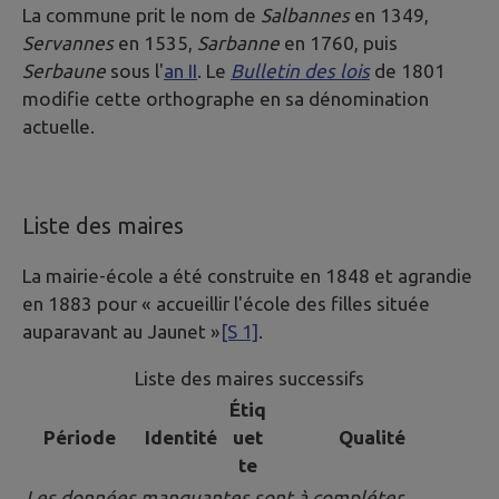
La commune prit le nom de
Salbannes
en 1349,
Servannes
en 1535,
Sarbanne
en 1760, puis
Serbaune
sous l'
an II
. Le
Bulletin des lois
de 1801
modifie cette orthographe en sa dénomination
actuelle.
Liste des maires
La mairie-école a été construite en 1848 et agrandie
en 1883 pour « accueillir l'école des filles située
auparavant au Jaunet »
[S 1]
.
Liste des maires successifs
Étiq
Période
Identité
uet
Qualité
te
Les données manquantes sont à compléter.